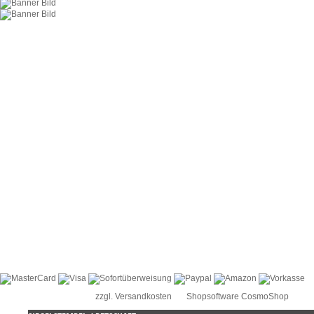
KONTAKT
UDIG.DE INHABER STEFFEN DERDAK E.K.
Tel.: 038847 / 29 79 00 Mo. - Fr. 9:00 - 16:30 Uhr
E-Mail: info@UDIG.de
Galliner Straße 38
19258 Boizenburg
KATEGORIEN
SERVICE
Widerruf
Kontakt
AGB
Datenschutz/Disclaimer
Versandkosten/Lieferinfos
Impressum
Zahlungsarten
Hilfe
Infos zu Kuhn & Siefert
ZAHLUNGSARTEN
* Alle Preise inkl. MwSt. |
zzgl. Versandkosten
| ©
Shopsoftware CosmoShop