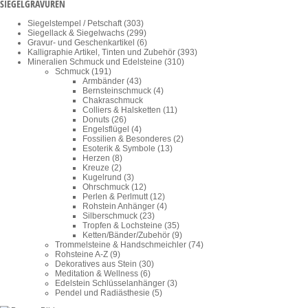
SIEGELGRAVUREN
Siegelstempel / Petschaft (303)
Siegellack & Siegelwachs (299)
Gravur- und Geschenkartikel (6)
Kalligraphie Artikel, Tinten und Zubehör (393)
Mineralien Schmuck und Edelsteine (310)
Schmuck (191)
Armbänder (43)
Bernsteinschmuck (4)
Chakraschmuck
Colliers & Halsketten (11)
Donuts (26)
Engelsflügel (4)
Fossilien & Besonderes (2)
Esoterik & Symbole (13)
Herzen (8)
Kreuze (2)
Kugelrund (3)
Ohrschmuck (12)
Perlen & Perlmutt (12)
Rohstein Anhänger (4)
Silberschmuck (23)
Tropfen & Lochsteine (35)
Ketten/Bänder/Zubehör (9)
Trommelsteine & Handschmeichler (74)
Rohsteine A-Z (9)
Dekoratives aus Stein (30)
Meditation & Wellness (6)
Edelstein Schlüsselanhänger (3)
Pendel und Radiästhesie (5)