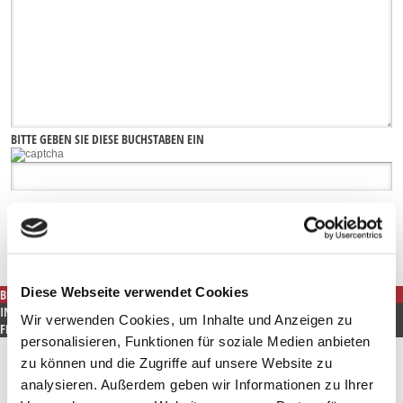
BITTE GEBEN SIE DIESE BUCHSTABEN EIN
Ich akzeptiere die
Datenschutzbestimmungen
Diese Webseite verwendet Cookies
BESCHREIBUNG
INFORMATIONEN
Wir verwenden Cookies, um Inhalte und Anzeigen zu
FRAGE ZUM PRODUKT
personalisieren, Funktionen für soziale Medien anbieten
In diesem Anhänger ist die silberne Göttin die Trägerin der Chakren und wird
zu können und die Zugriffe auf unsere Website zu
von diesen mit Energie versorgt.
Die Chakren werden durch die 7 Edelsteine dargestellt.
analysieren. Außerdem geben wir Informationen zu Ihrer